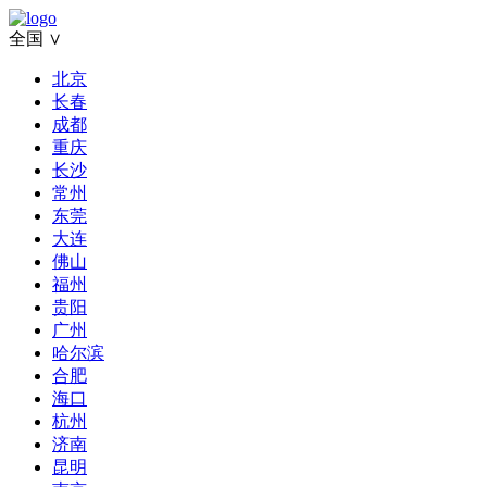
全国 ∨
北京
长春
成都
重庆
长沙
常州
东莞
大连
佛山
福州
贵阳
广州
哈尔滨
合肥
海口
杭州
济南
昆明