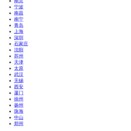
南京
宁波
南昌
南宁
青岛
上海
深圳
石家庄
沈阳
苏州
天津
太原
武汉
无锡
西安
厦门
徐州
扬州
珠海
中山
郑州