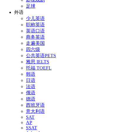
足球
外语
少儿英语
职称英语
英语口语
商务英语
走遍美国
四六级
公共英语PETS
雅思 IELTS
托福 TOEFL
韩语
日语
法语
俄语
德语
西班牙语
意大利语
SAT
AP
SSAT