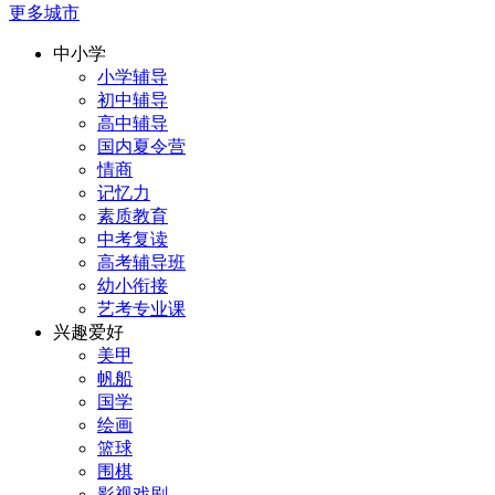
更多城市
中小学
小学辅导
初中辅导
高中辅导
国内夏令营
情商
记忆力
素质教育
中考复读
高考辅导班
幼小衔接
艺考专业课
兴趣爱好
美甲
帆船
国学
绘画
篮球
围棋
影视戏剧