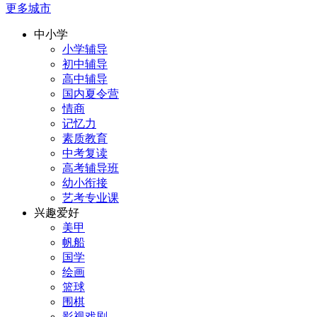
更多城市
中小学
小学辅导
初中辅导
高中辅导
国内夏令营
情商
记忆力
素质教育
中考复读
高考辅导班
幼小衔接
艺考专业课
兴趣爱好
美甲
帆船
国学
绘画
篮球
围棋
影视戏剧