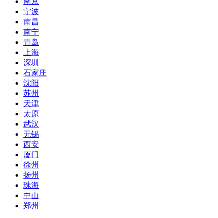
南京
宁波
南昌
南宁
青岛
上海
深圳
石家庄
沈阳
苏州
天津
太原
武汉
无锡
西安
厦门
徐州
扬州
珠海
中山
郑州