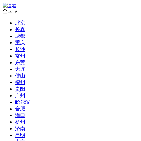
全国 ∨
北京
长春
成都
重庆
长沙
常州
东莞
大连
佛山
福州
贵阳
广州
哈尔滨
合肥
海口
杭州
济南
昆明