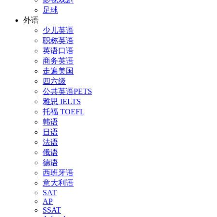
足球
外语
少儿英语
职称英语
英语口语
商务英语
走遍美国
四六级
公共英语PETS
雅思 IELTS
托福 TOEFL
韩语
日语
法语
俄语
德语
西班牙语
意大利语
SAT
AP
SSAT