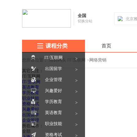
全国
切换分站
课程分类
首页
IT/互联网
>
您所在位置：
培训码头
IT/互联网
>
网络营销
出国留学
>
其它关注：
IT/互联网
企业管理
>
IT/互联网
英语教育
兴趣爱好
>
学历教育
职业技能
学历教育
>
资格考试
兴趣爱好
英语教育
>
出国留学
企业管理
职业技能
>
所在城市：
全部
资格考试
>
上海