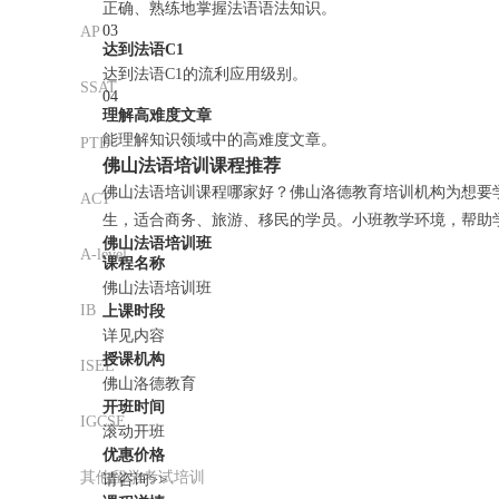
正确、熟练地掌握法语语法知识。
03
AP
达到法语C1
达到法语C1的流利应用级别。
SSAT
04
理解高难度文章
能理解知识领域中的高难度文章。
PTE
佛山法语培训课程推荐
佛山法语培训课程哪家好？佛山洛德教育培训机构为想要
ACT
生，适合商务、旅游、移民的学员。小班教学环境，帮助
佛山法语培训班
A-level
课程名称
佛山法语培训班
IB
上课时段
详见内容
授课机构
ISEE
佛山洛德教育
开班时间
IGCSE
滚动开班
优惠价格
其他留学考试培训
请咨询>>