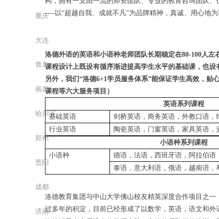
构，拥有一支由一流的师资团队、专业的教育咨询团队、
----
以“超越自我、成就不凡”为品牌精神，真诚、用心地
重庆
大连
洛德外语的英语和小语种老师团队长期稳定在
80-100
人左
青岛
课程设计上既设有循序渐进提高学生水平的基础课，也设
另外，我们
“洛德
6+1
学员服务体系”能保证学生高效，贴
南昌
课程等六大服务项目）
英语系列课程
哈尔滨
基础英语
剑桥英语，商务英语，外教口语，
行业英语
陶瓷英语，门窗英语，家具英语，
郑州
小语种系列课程
小语种
德语，法语，西班牙语，阿拉伯语
贵阳
泰语，意大利语，俄语，越南语，
成都
洛德教育集团与中山大学
佛山校友精英
深度合作项目之一
过多年的积淀，目前已经形成了以数学，英语，语文和外
济南