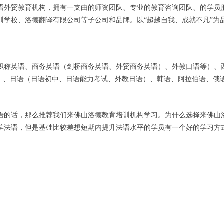
外贸教育机构，拥有一支由的师资团队、专业的教育咨询团队、的学员服
训学校、洛德翻译有限公司等子公司和品牌。以“超越自我、成就不凡”为
职称英语、商务英语（剑桥商务英语、外贸商务英语）、外教口语等）、西
语）、日语（日语初中、日语能力考试、外教日语）、韩语、阿拉伯语、俄
语的话，那么推荐我们来佛山洛德教育培训机构学习。为什么选择来佛山
学法语，但是基础比较差想短期内提升法语水平的学员有一个好的学习方