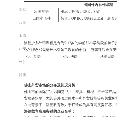
出国外语系列课程
南京
出国英语
雅思，托福，
GRE
，
SAT
出国小语种
韩语
T OP IK
，德福
TestDaf
，法语
T
合肥
太原
洛德少儿外语课程是专为
5-12
岁的学前和小学阶段的孩子
西安
化的理念和先进技术引领了教育的创新。 整套课程既在
少儿英语
少儿法语
动漫日语
长沙
昆明
佛山外贸市场的分布及状况分析：
佛山市的国际贸易以陶瓷卫浴、家具、机械、五金等产品
贸服务水平，尤其是外语运用水平和外贸技能等相关业务
在此背景下，洛德教育致力于打造成为具有高度责任感、
洛德教育所服务过的企业名单：