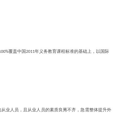
覆盖中国
年义务教育课程标准的基础上，以国际
100%
2011
的从业人员，且从业人员的素质良莠不齐，急需整体提升外
。