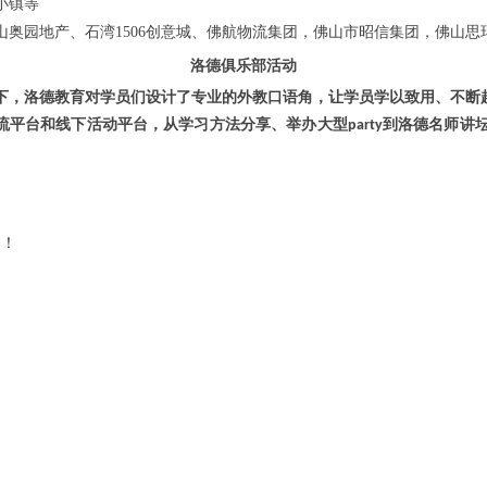
小镇等
山奥园地产、石湾
1506
创意城、佛航物流集团，佛山市昭信集团，佛山思
洛德俱乐部活动
导下，洛德教育对学员们设计了专业的外教口语角，让学员学以致用、不断
流平台和线下活动平台，从学习方法分享、举办大型
到洛德名师讲
party
务！