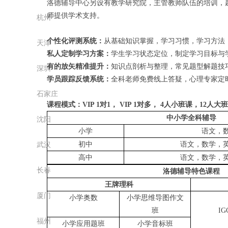
洛德辅导中心另设有教学研究院，主管教师队伍的培训，
师提供学术支持。
杭州
个性化评测系统：
从基础知识掌握，学习习惯，学习方法
天津
私人定制学习方案：
学生学习状态定位，制定学习目标与
有的放矢精准
提升
：
知识点剖析与整理，常见题型解题技
深圳
学员跟踪反馈系统：
全科老师免费线上答疑，心理专家定
石家庄
课程模式：
VIP 1对1， VIP 1对多，
4人小
班
课，
12人大
中小学全科辅导
沈阳
小学
语文，
初中
语文，数学，
武汉
高中
语文，数学，
长春
洛德辅导特色课程
王牌理科
厦门
小学奥数
小学思维导图作文
班
IG
福州
小学应用题班
小学音标班