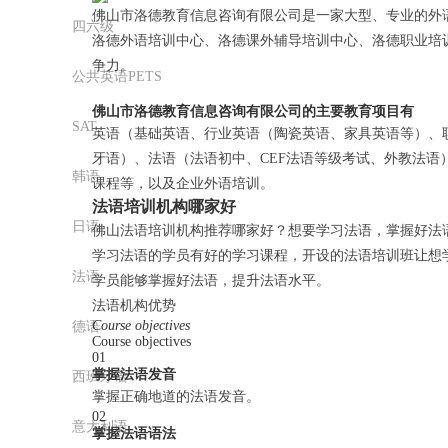
佛山市洛德教育信息咨询有限公司是一家大型、专业的外语
四六级
洛德外语培训中心、洛德课外辅导培训中心、洛德职业培
争力。
公共英语PETS
佛山市洛德教育信息咨询有限公司的主要教育项目有
SAT
英语（基础英语、行业英语（陶瓷英语、家具英语等）、
牙语）、法语（法语初中、CEF法语等级考试、外教法
韩语
课程等，以及企业外语培训。
法语培训机构哪家好
日语
佛山法语培训机构推荐哪家好？想要学习法语，掌握好法
学习法语的学员有好的学习课程，开设的法语培训班让想
法语
学员能够掌握好法语，提升法语水平。
法语机构优势
Course objectives
德语
Course objectives
01
掌握法语发音
西班牙语
掌握正确地道的法语发音。
02
意大利语
掌握法语语法