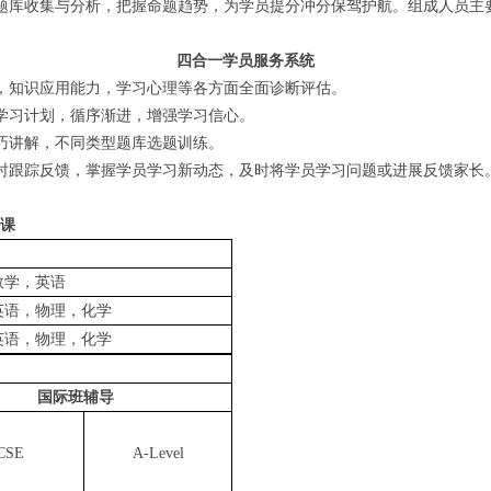
题库收集与分析，把握命题趋势，为学员提分冲分保驾护航。组成人员主
四合一
学员服务
系统
，知识应用能力，学习心理等各方面全面诊断评估。
学习计划，循序渐进，增强学习信心。
巧讲解，不同类型题库选题训练。
时跟踪反馈，掌握学员学习新动态，及时将学员学习问题或进展反馈家长
班课
数学，英语
英语，物理，化学
英语，物理，化学
国际班辅导
CSE
A-Level