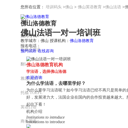
您所在位置：
培训码头
>
佛山
>
佛山英语教育
>
佛山法语
>
导航
佛山洛德教育
佛山法语一对一培训班
热门考试：
教学城市：佛山
授课机构：
佛山洛德教育
报名电话：
新概念英语
预约试听
在线咨询
翻译资格
佛山洛德教育机构
学法语，选择佛山洛德
欢迎咨询
雅思 IELTS
为什么学法语，去哪里学好？
为什么要学习法语呢？如今学习法语已经不再只是简单的
托福 TOEFL
好，发展潜力大，法国企业在国内的合作投资越来越大。
起往下看！
英语口语
机构介绍
Institutions to introduce
商务英语
Institutions to introduce