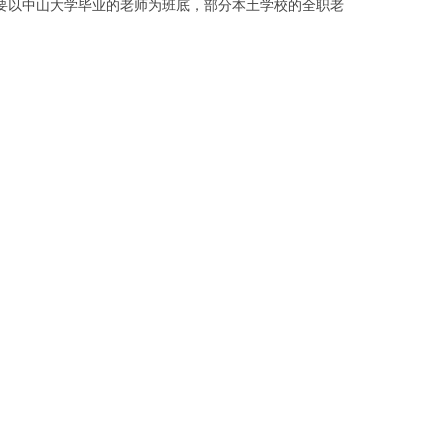
要以中山大学毕业的老师为班底，部分本土学校的全职老
。