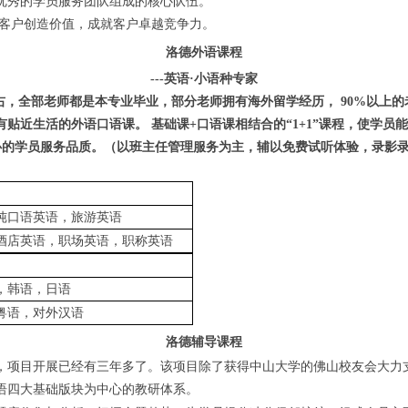
优秀的学员服务团队组成的核心队伍。
为客户创造价值，成就客户卓越竞争力。
洛德外语课程
---
英语
·
小语种专家
右，全部老师都是本专业毕业，部分老师拥有海外留学经历，
90%
以上的
有贴近生活的外语口语课。
基础课
+
口语课相结合的“
1+1
”课程，使学员
心的学员服务品质。（以班主任管理服务为主，辅以免费试听体验，录影
纯口语英语，旅游英语
酒店英语，职场英语，职称英语
，韩语，日语
粤语，对外汉语
洛德辅导课程
，项目开展已经有三年多了。该项目除了获得中山大学的佛山校友会大力
语四大基础版块为中心的教研体系。