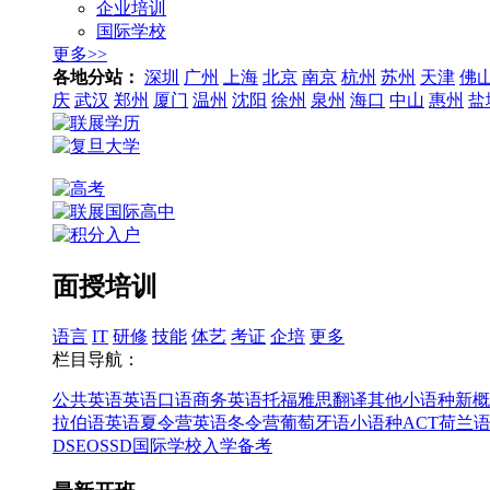
企业培训
国际学校
更多>>
各地分站：
深圳
广州
上海
北京
南京
杭州
苏州
天津
佛
庆
武汉
郑州
厦门
温州
沈阳
徐州
泉州
海口
中山
惠州
盐
面授培训
语言
IT
研修
技能
体艺
考证
企培
更多
栏目导航：
公共英语
英语口语
商务英语
托福
雅思
翻译
其他小语种
新概
拉伯语
英语夏令营
英语冬令营
葡萄牙语
小语种
ACT
荷兰
DSE
OSSD
国际学校入学备考