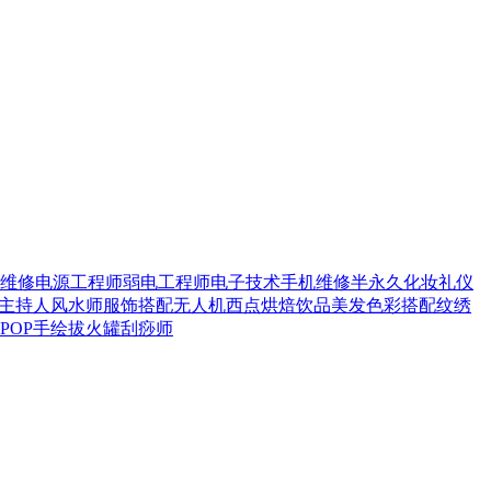
维修
电源工程师
弱电工程师
电子技术
手机维修
半永久化妆
礼仪
主持人
风水师
服饰搭配
无人机
西点烘焙
饮品
美发
色彩搭配
纹绣
POP手绘
拔火罐
刮痧师