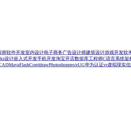
程师
软件开发
室内设计
电子商务
广告设计师
建筑设计
游戏开发
软
orks设计
嵌入式开发
手机开发
淘宝开店
数据库工程师
C语言
系统架
CAD
Maya
Flash
Coreldraw
Photoshop
pro/e
UG
华为认证
vr虚拟现实
信