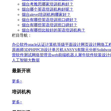
烟台考雅思哪家培训机构好？
烟台哪个英语培训机构好呢？
烟台alevel培训机构哪家好？
烟台有哪些英语培训班口碑好？
烟台有哪些英语培训班口碑好？
烟台有哪些比较好的英语培训机构？
栏目导航：
办公软件
oracle认证
计算机等级
平面设计
网页设计
网络工
原画师
3D
PHP
PCB设计
单片机
ANSYS有限元分析
Solidw
营
软件测试
网络管理员
web前端
机器人
犀牛软件
软装设计
人工智能
大数据
最新开班
更多>
培训机构
更多>