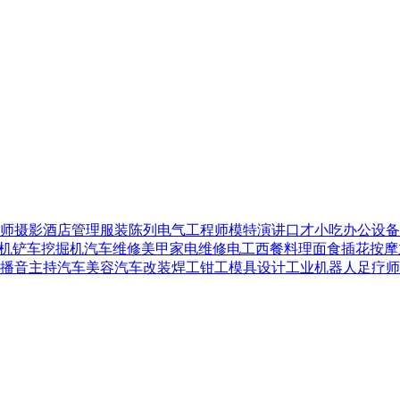
师
摄影
酒店管理
服装陈列
电气工程师
模特
演讲口才
小吃
办公设备
机铲车
挖掘机
汽车维修
美甲
家电维修
电工
西餐料理
面食
插花
按摩
播音主持
汽车美容
汽车改装
焊工
钳工
模具设计
工业机器人
足疗师