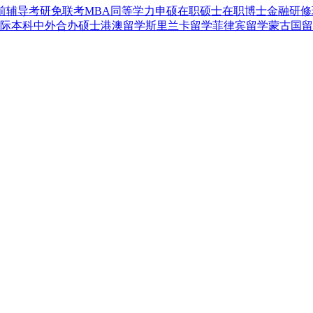
前辅导
考研
免联考MBA
同等学力申硕
在职硕士
在职博士
金融研修
际本科
中外合办硕士
港澳留学
斯里兰卡留学
菲律宾留学
蒙古国留