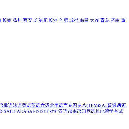
海
长春
扬州
西安
哈尔滨
长沙
合肥
成都
南昌
大连
青岛
济南
重
语
俄语
法语
粤语
英语六级
北美语言
专四专八(TEM)
SAT
普通话
阿
语
SSAT
IB
AEAS
AEIS
ISEE
对外汉语
越南语
印尼语
其他留学考试