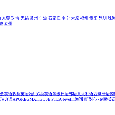
山
东莞
珠海
无锡
常州
宁波
石家庄
南宁
太原
福州
贵阳
昆明
珠
城
泰州
念英语
职称英语
雅思G类
英语等级
日语
韩语
意大利语
西班牙语
德
语
瑞典语
AP
GRE
GMAT
IGCSE
PTE
A-level
上海话
泰语
托业
剑桥英