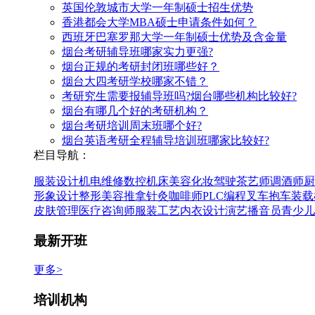
英国伦敦城市大学一年制硕士招生优势
香港都会大学MBA硕士申请条件如何？
西班牙巴塞罗那大学一年制硕士优势及含金量
烟台考研辅导班哪家实力更强?
烟台正规的考研封闭班哪些好？
烟台大四考研学校哪家不错？
考研究生需要报辅导班吗?烟台哪些机构比较好?
烟台有哪几个好的考研机构？
烟台考研培训周末班哪个好?
烟台英语考研全程辅导培训班哪家比较好?
栏目导航：
服装设计
机电维修
数控机床
美容
化妆
驾驶
茶艺师
调酒师
厨
形象设计
整形美容
推拿
针灸
咖啡师
PLC编程
叉车抱车
装载
皮肤管理
医疗咨询师
服装工艺
内衣设计
演艺
播音员
青少儿
最新开班
更多>
培训机构