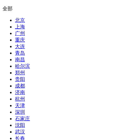
全部
北京
上海
广州
重庆
大连
青岛
南昌
哈尔滨
郑州
贵阳
成都
济南
杭州
天津
深圳
石家庄
沈阳
武汉
长春