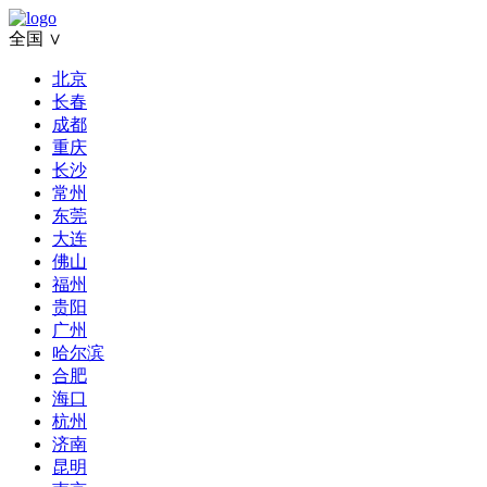
全国 ∨
北京
长春
成都
重庆
长沙
常州
东莞
大连
佛山
福州
贵阳
广州
哈尔滨
合肥
海口
杭州
济南
昆明