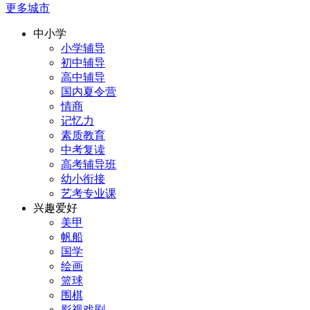
更多城市
中小学
小学辅导
初中辅导
高中辅导
国内夏令营
情商
记忆力
素质教育
中考复读
高考辅导班
幼小衔接
艺考专业课
兴趣爱好
美甲
帆船
国学
绘画
篮球
围棋
影视戏剧