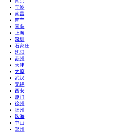
南京
宁波
南昌
南宁
青岛
上海
深圳
石家庄
沈阳
苏州
天津
太原
武汉
无锡
西安
厦门
徐州
扬州
珠海
中山
郑州