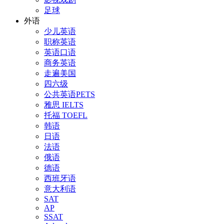
足球
外语
少儿英语
职称英语
英语口语
商务英语
走遍美国
四六级
公共英语PETS
雅思 IELTS
托福 TOEFL
韩语
日语
法语
俄语
德语
西班牙语
意大利语
SAT
AP
SSAT